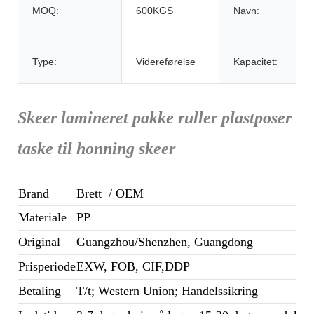
MOQ:
600KGS
Navn:
Type:
Videreførelse
Kapacitet:
Skeer lamineret pakke ruller plastposer
taske til honning skeer
Brand
Brett
/ OEM
Materiale
PP
Original
Guangzhou/Shenzhen, Guangdong
Prisperiode
EXW, FOB, CIF,DDP
Betaling
T/t; Western Union; Handelssikring