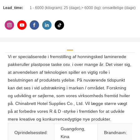
Lead_time:
1 - 6000 (kilogram): 25 (dage),> 6000 (kg): omsættelige (dage)
Vi er specialiserede i fremstilling af honningsked laminerede
pakkeruller plastpose taske osv. i over mange år. Det viser sig,
at anvendelsen af ​​teknologien spiller en vigtig rolle i
beslutningen af ​​produktets ydelse. På nuværende tidspunkt
kan det ses i vid udstrækning i marken / området. Forskning
og udvikling er søjlerne, som vores virksomheds fremtid hviler
på. Chinabrett Hotel Supplies Co., Ltd. Vil lægge større vægt
på at forbedre vores R & D -styrke i fremtiden for at udvikle
mere kreative og konkurrencedygtige nye produkter.
Guangdong,
Oprindelsessted:
Brandnavn:
Kina