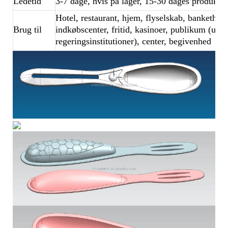
Ledetid
3-7 dage, hvis på lager, 15-30 dages produkt
Hotel, restaurant, hjem, flyselskab, bankethall,
Brug til
indkøbscenter, fritid, kasinoer, publikum (udd
regeringsinstitutioner), center, begivenhed