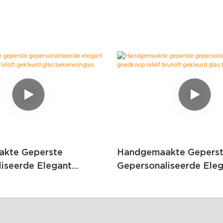
kte Geperste
Handgemaakte Gepers
iseerde Elegant
Gepersonaliseerde Ele
eliëf Bruiloft
Goedkoop Reliëf Bruilo
las Bekerwijnglas
Gekleurd Glas Bekerwij