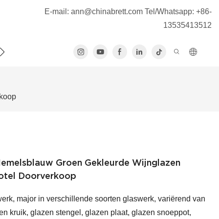
E-mail:
ann@chinabrett.com
Tel/Whatsapp: +86-
13535413512
ACT MET ONS OP
rkoop
 Hemelsblauw Groen Gekleurde Wijnglazen
otel Doorverkoop
werk, major in verschillende soorten glaswerk, variërend van
n kruik, glazen stengel, glazen plaat, glazen snoeppot,