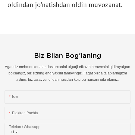
oldindan jo'natishdan oldin muvozanat.
Biz Bilan Bog'laning
Agar siz mehmonxonalar dasturxonini ulgurji etkazib beruvchini qidirayotgan
bo'lsangiz, biz sizning eng yaxshi tanlovingiz. Faqat bizga talablaringizni
ayting, biz tasavvur qilganingizdan ko'proq narsani qila olamiz.
Ism
Elektron Pochta
Telefon / Whatsapp
+1