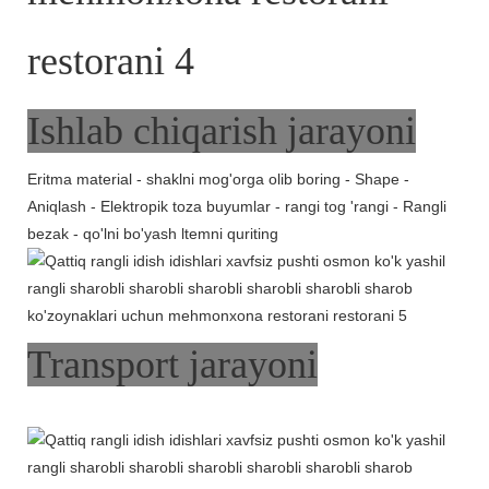
Ishlab chiqarish jarayoni
Eritma material - shaklni mog'orga olib boring - Shape -
Aniqlash - Elektropik toza buyumlar - rangi tog 'rangi - Rangli
bezak - qo'lni bo'yash ltemni quriting
Transport jarayoni