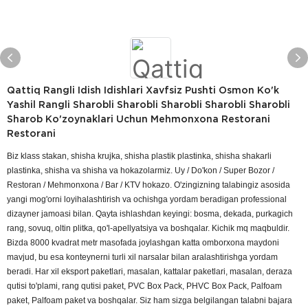
Qattiq Rangli Idish Idishlari Xavfsiz Pushti Osmon Ko'k
Yashil Rangli Sharobli Sharobli Sharobli Sharobli Sharobli
Sharob Ko'zoynaklari Uchun Mehmonxona Restorani
Restorani
Biz klass stakan, shisha krujka, shisha plastik plastinka, shisha shakarli
plastinka, shisha va shisha va hokazolarmiz.
Uy / Do'kon / Super Bozor /
Restoran / Mehmonxona / Bar / KTV hokazo.
O'zingizning talabingiz asosida
yangi mog'orni loyihalashtirish va ochishga yordam beradigan professional
dizayner jamoasi bilan.
Qayta ishlashdan keyingi: bosma, dekada, purkagich
rang, sovuq, oltin plitka, qo'l-apellyatsiya va boshqalar.
Kichik mq maqbuldir.
Bizda 8000 kvadrat metr masofada joylashgan katta omborxona maydoni
mavjud, bu esa konteynerni turli xil narsalar bilan aralashtirishga yordam
beradi.
Har xil eksport paketlari, masalan, kattalar paketlari, masalan, deraza
qutisi to'plami, rang qutisi paket, PVC Box Pack, PHVC Box Pack, Palfoam
paket, Palfoam paket va boshqalar. Siz ham sizga belgilangan talabni bajara