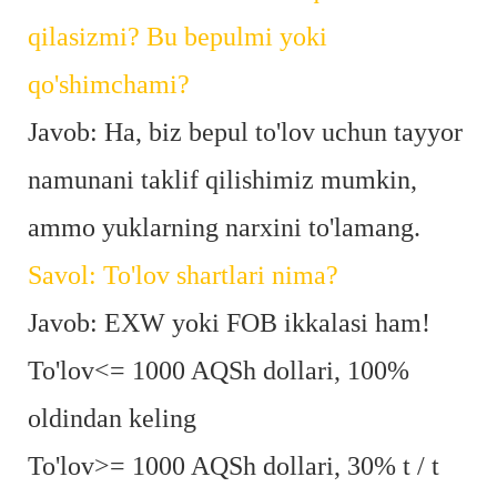
qilasizmi? Bu bepulmi yoki
qo'shimchami?
Javob: Ha, biz bepul to'lov uchun tayyor
namunani taklif qilishimiz mumkin,
ammo yuklarning narxini to'lamang.
Savol: To'lov shartlari nima?
Javob: EXW yoki FOB ikkalasi ham!
To'lov<= 1000 AQSh dollari, 100%
oldindan keling
To'lov>= 1000 AQSh dollari, 30% t / t