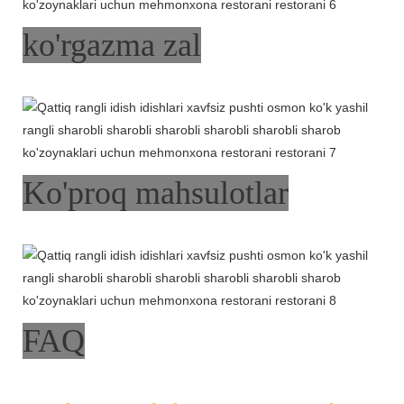
ko'rgazma zal
Ko'proq mahsulotlar
FAQ