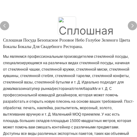
Сплошная Посуда Безопасное Розовое Небо Голубое Зеленого Цвета
Бокалы Бокалы Для Свадебного Ресторана.
Мы являемся профессиональным производителем стеклянной посуды,
специализирующимся на различных видах стеклянной посуды, начиная
от стеклянной чашки, стеклянной кружки, стеклянной миски, стеклянной
кувшины, стеклянной стебля, стеклянной тарелки, стеклянной конфеты,
стеклянной вазы, стеклянной бутылки и т. Д.
Идеально подходит для
дома/магазина/супер рынка/ресторана/отеля/бара/ktv и т. Д.
С
профессиональной командой дизайнеров, которая может помочь
разработать и открыть новую плесень на основе ваших требований.
Пост-
обработка: печать, наклейка, распылитель, морозный, золото,
вытягивание вручную и т. Д.
Маленький MOQ приемлем. У нас есть
площадь больших складов площадью 15000 квадратных метров, которая
может помочь вам смешать контейнер с различными предметами.
Доступны все виды различных экспортных пакетов, таких как объемный