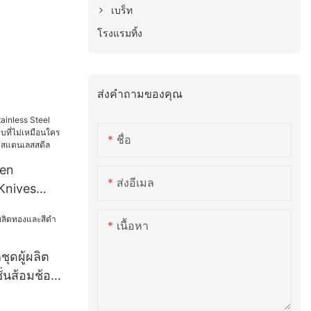
เบร็ท
โรงแรมทิ้ง
ส่งคำถามของคุณ
ชื่อ
den
ส่งอีเมล
 Knives
ที่ไม่
เนื้อหา
ัยและต่อ
เลสสตีล
ุดผู้ผลิต
่นส้อมช้อน