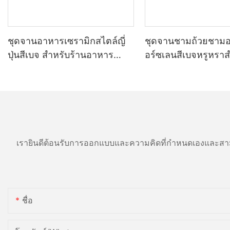
ชุดจานอาหารเซรามิกสไตล์ญี่
ชุดจานชามถ้วยชาม
ปุ่นสีเบจ สำหรับร้านอาหาร
อร์ซเลนสีเบจหรูหรา
คาเฟ่ เกรดเชิงพาณิชย์
เลี้ยงในร้านอาหาร 
ปลอดภัยสำหรับอาหาร ทนทาน
เกรดเชิงพาณิชย์
ใช้กับเครื่องล้างจานได้ และทน
ความร้อน
เรายินดีต้อนรับการออกแบบและความคิดที่กำหนดเองและสาม
ชื่อ