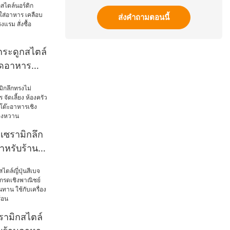
ส่งคำถามตอนนี้
กระดูกสไตล์
ุดอาหาร
เคลือบด้าน
าร โรงแรม
าก เกรดอาหาร
เซรามิกลึก
หรับร้าน
ห้องครัว บ้าน
ช้บนโต๊ะ
์ สเต็ก สลัด
ามิกสไตล์