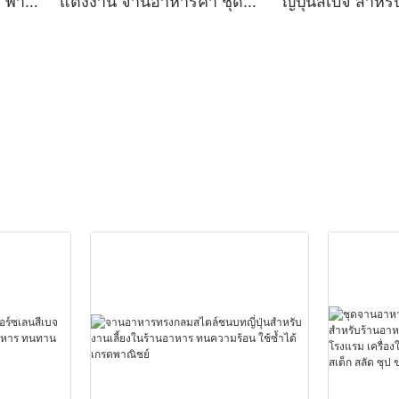
ม พาส
แต่งงาน จานอาหารค่ำ ชุด
ญี่ปุ่นสีเบจ สำห
จานรองแบบชาร์จได้ ทนทาน
คาเฟ่ เกรดเชิงพ
ลี้ยง
กลวง ขายส่งบนโต๊ะอาหาร
ปลอดภัยสำหรับ
ารค่ำ
สำหรับตกแต่งงานปาร์ตี้
ทนทาน ใช้กับเคร
ได้ และทนความ