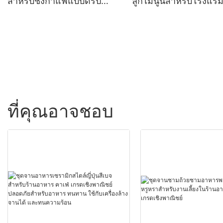
สำหรับชงกาแฟแบบดริป
ลูกไม้นูนสำหรับโรงแร
ระดับมืออาชีพสำหรับร้าน
ต้า สเต็ก สลัด ซุป สีขาว
กาแฟในบ้าน ร้านอาหาร
สำหรับงานแต่งงาน งานเ
กาน้ำชา ถ้วย จานรอง ชุด
ของขวัญสุดหรู จานอาห
เหยือกนม
ที่คุณอาจชอบ