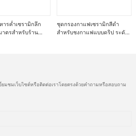
หารค่ำเซรามิกลึก
ชุดกรองกาแฟเซรามิกสีดำ
มาตรสำหรับร้าน
สำหรับชงกาแฟแบบดริป ระดับ
ลี้ยง ห้องครัว บ้าน
มืออาชีพสำหรับร้านกาแฟใน
รื่องใช้บนโต๊ะอาหาร
บ้าน ร้านอาหาร กาน้ำชา ถ้วย
์ สเต็ก สลัด ซุป ของ
จานรอง ชุดเหยือกนม
ี่ยมชมเว็บไซต์หรือติดต่อเราโดยตรงด้วยคำถามหรือสอบถาม