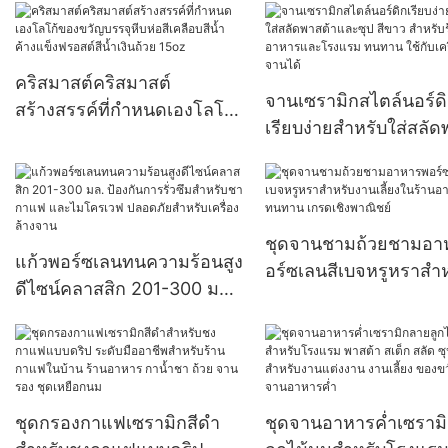
Glass
แชมเปญ 200ml-500ml
คริสมาสต์คริสมาสต์
จานเซรามิกสไตล์นอร์ด
สร้างสรรค์ที่กำหนดเองโลโก้
เรียบง่ายสำหรับใส่สลั
ของขวัญบรรจุหีบห่อสีเคลือบ
ต้าและซุป สีขาว สำหรั
สีน้ำค้างแข็งฟรอสต์สีน้ำเงิน
อาหารและโรงแรม ทน
ถ้วย 15oz
ใช้กับเครื่องล้างจานได้
ชุดจานชามถ้วยชามอา
แก้วพอร์ซเลนทนความร้อนสูง
อร์ซเลนสีเบจหรูหราสำห
ดีไซน์คลาสสิก 201-300 มล.
งานเลี้ยงในร้านอาหาร
ป้องกันการรั่วซึมสำหรับชา
ทนทาน เกรดเชิงพาณิชย
กาแฟ และไมโครเวฟ
ปลอดภัยสำหรับเครื่องล้าง
จาน
ชุดกรองกาแฟเซรามิกสีดำ
ชุดจานอาหารค่ำเซราม