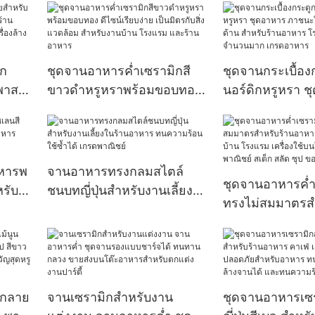
ออกแบบสร้างสรรค์
ิก
ชุดจานอาหารค่ำเซรามิกสี
ชุดจานกระเบื้อง
ดพาส
ขาวดำหรูหราพร้อมขอบทอง
นอร์ดิกหรูหรา ช
บร้าน
ดีไซน์เรียบง่าย เป็นมิตรกับสิ่ง
ภาชนะใส่อาหาร 
ทาน
แวดล้อม สำหรับงานบ้าน
สำหรับร้านอาห
โรงแรม และร้านอาหาร
สั่งซื้อจำนวนม
หารพ
จานอาหารทรงกลมสไตล์
ชุดจานอาหารค่ำ
รับ
ชนบทญี่ปุ่นสำหรับงานเลี้ยงใน
ทรงไม่สมมาตรสำ
ร้านอาหาร ทนความร้อน ใช้
อาหาร จัดเลี้ยง 
์
ซ้ำได้ เกรดพาณิชย์
โรงแรม เครื่องใ
อาหารเชิงพาณิชย
ซุป ของหวาน
ิกลาย
จานเซรามิกสำหรับงาน
ชุดจานอาหารเซร