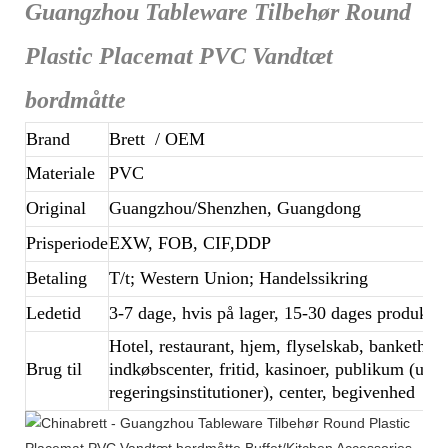
Guangzhou Tableware Tilbehør Round
Plastic Placemat PVC Vandtæt
bordmåtte
Brand
Brett
/ OEM
Materiale
PVC
Original
Guangzhou/Shenzhen, Guangdong
Prisperiode
EXW, FOB, CIF,DDP
Betaling
T/t; Western Union; Handelssikring
Ledetid
3-7 dage, hvis på lager, 15-30 dages produkt
Hotel, restaurant, hjem, flyselskab, bankethall,
Brug til
indkøbscenter, fritid, kasinoer, publikum (udd
regeringsinstitutioner), center, begivenhed