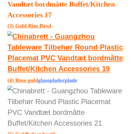
(3) Gold Rim Bowl
(4)
Rose guld
glasopladerplade
(5)
Guldbelagt bestik