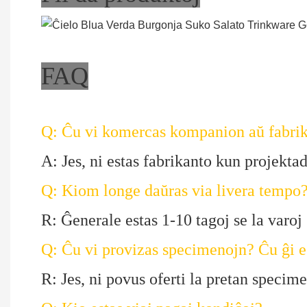
FAQ
Q: Ĉu vi komercas kompanion aŭ fabri
A: Jes, ni estas fabrikanto kun projekta
Q: Kiom longe daŭras via livera tempo
R: Ĝenerale estas 1-10 tagoj se la varoj 
Q: Ĉu vi provizas specimenojn? Ĉu ĝi 
R: Jes, ni povus oferti la pretan specim