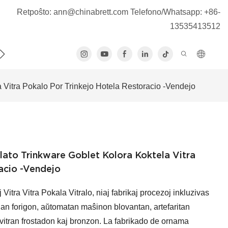
Retpoŝto:
ann@chinabrett.com
Telefono/Whatsapp: +86-
13535413512
IN
 Vitra Pokalo Por Trinkejo Hotela Restoracio -Vendejo
lato Trinkware Goblet Kolora Koktela Vitra
acio -Vendejo
Vitra Vitra Pokala Vitralo, niaj fabrikaj procezoj inkluzivas
an forigon, aŭtomatan maŝinon blovantan, artefaritan
vitran frostadon kaj bronzon. La fabrikado de ornama