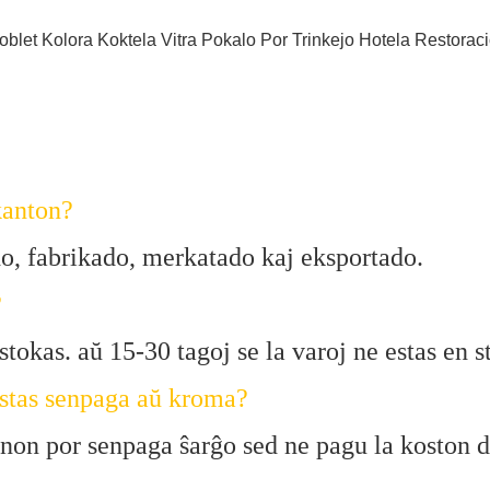
kanton?
do, fabrikado, merkatado kaj eksportado.
?
stokas. aŭ 15-30 tagoj se la varoj ne estas en s
estas senpaga aŭ kroma?
enon por senpaga ŝarĝo sed ne pagu la koston de