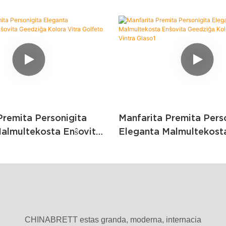
Premita Personigita
Manfarita Premita Pers
almultekosta Enŝovita
Eleganta Malmultekosta
olora Vitra Golfeto
Geedziĝa Kolora Vitra 
so
Vintra Glaso1
CHINABRETT estas granda, moderna, internacia