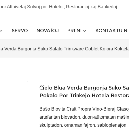
por Altnivelaj Solvoj por Hoteloj, Restoracioj kaj Bankedoj
SERVO
NOVAĴOJ
PRI NI
KONTAKTU N
ua Verda Burgonja Suko Salato Trinkware Goblet Kolora Koktela
Ĉielo Blua Verda Burgonja Suko Sa
Pokalo Por Trinkejo Hotela Restor
Buŝo Blovita Craft Propra Vino-Bieraj Glasoj 
artefaritan blovadon, duon-aŭtomatan maŝin
skulptadon, ornaman fajron, sabloplenaĵon, 