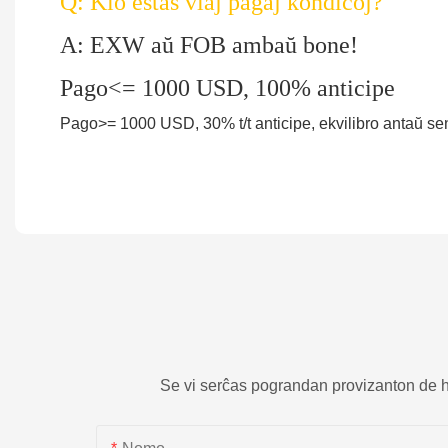
Q: Kio estas viaj pagaj kondiĉoj?
A: EXW aŭ FOB ambaŭ bone!
Pago<= 1000 USD, 100% anticipe
Pago>= 1000 USD, 30% t/t anticipe, ekvilibro antaŭ se
Se vi serĉas pograndan provizanton de hotel