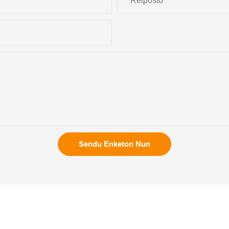
Retpoŝto
Sendu Enketon Nun