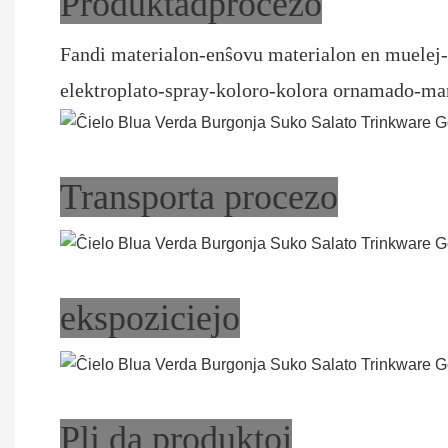
Produktadprocezo
Fandi materialon-enŝovu materialon en muelej
elektroplato-spray-koloro-kolora ornamado-ma
Transporta procezo
ekspoziciejo
Pli da produktoj