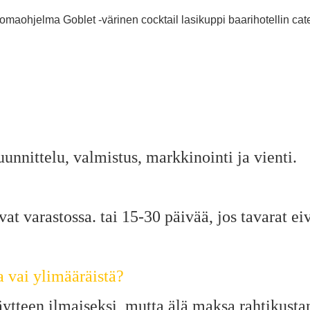
unnittelu, valmistus, markkinointi ja vienti.
vat varastossa. tai 15-30 päivää, jos tavarat ei
a vai ylimääräistä?
ytteen ilmaiseksi, mutta älä maksa rahtikusta