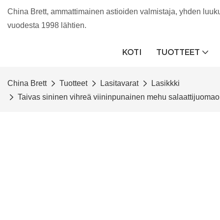
China Brett, ammattimainen astioiden valmistaja, yhden luukun 
vuodesta 1998 lähtien.
KOTI
TUOTTEET
China Brett
Tuotteet
Lasitavarat
Lasikkki
Taivas sininen vihreä viininpunainen mehu salaattijuomaoh