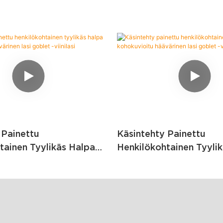
 Painettu
Käsintehty Painettu
tainen Tyylikäs Halpa
Henkilökohtainen Tyyli
tu Häävärinen Lasi
Kohokuvioitu Häävärine
nilasi
Goblet -viinilasi1