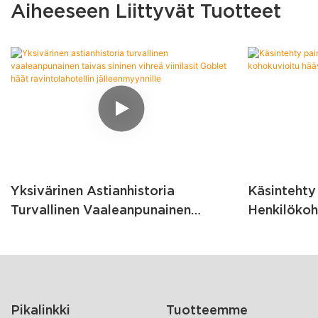
Aiheeseen Liittyvät Tuotteet
Yksivärinen Astianhistoria
Käsintehty
Turvallinen Vaaleanpunainen
Henkilökoh
Taivas Sininen Vihreä Viinilasit
Kohokuvioi
Goblet Häät Ravintolahotellin
Goblet -vii
Jälleenmyynnille
Pikalinkki
Tuotteemme