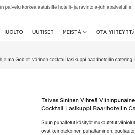
palvelu korkealaatuisille hotelli- ja ravintola-juhlapalveluille
HUOLTO
UUTISET
MEISTÄ
OTA YHTEYTT
jelma Goblet -värinen cocktail lasikuppi baarihotellin catering
Taivas Sininen Vihreä Viininpunai
Cocktail Lasikuppi Baarihotellin C
Suun puhalletut käsityöt mukautetut viiniolut
ovat keinotekoinen puhaltaminen, puoliaut