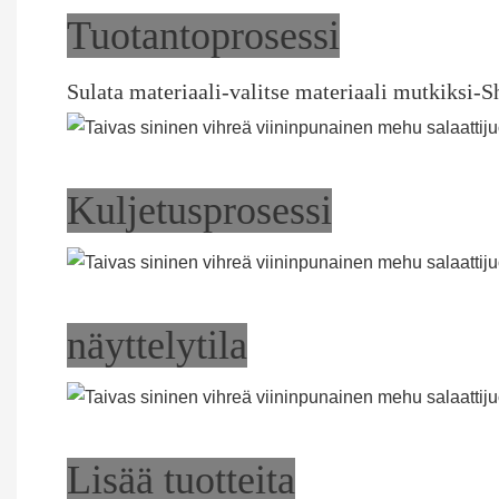
Tuotantoprosessi
Sulata materiaali-valitse materiaali mutkiksi-
Kuljetusprosessi
näyttelytila
Lisää tuotteita