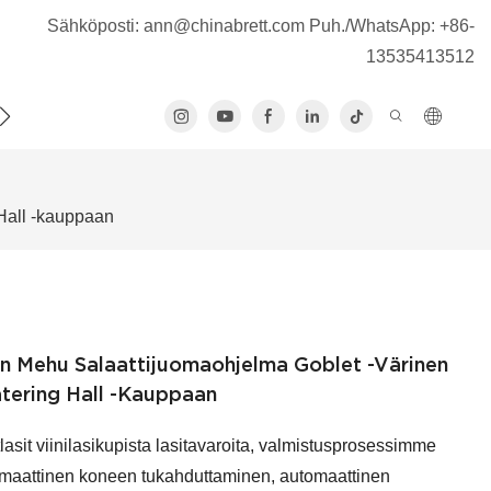
Sähköposti:
ann@chinabrett.com
Puh./WhatsApp: +86-
13535413512
Ä
 Hall -kauppaan
nen Mehu Salaattijuomaohjelma Goblet -värinen
atering Hall -kauppaan
lasit viinilasikupista lasitavaroita, valmistusprosessimme
omaattinen koneen tukahduttaminen, automaattinen