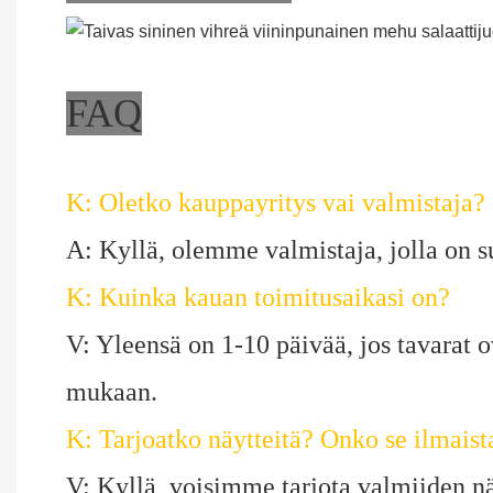
FAQ
K: Oletko kauppayritys vai valmistaja?
A: Kyllä, olemme valmistaja, jolla on su
K: Kuinka kauan toimitusaikasi on?
V: Yleensä on 1-10 päivää, jos tavarat o
mukaan.
K: Tarjoatko näytteitä? Onko se ilmaist
V: Kyllä, voisimme tarjota valmiiden nä