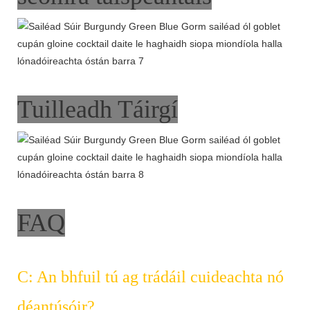
Tuilleadh Táirgí
FAQ
C: An bhfuil tú ag trádáil cuideachta nó
déantúsóir?