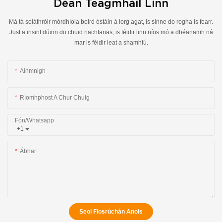
Déan Teagmháil Linn
Má tá soláthróir mórdhíola boird óstáin á lorg agat, is sinne do rogha is fearr.
Just a insint dúinn do chuid riachtanas, is féidir linn níos mó a dhéanamh ná
mar is féidir leat a shamhlú.
Ainmnigh
Ríomhphost A Chur Chuig
Fón/whatsapp
+1
Ábhar
Seol Fiosrúchán Anois