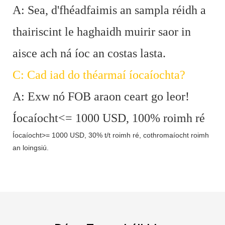
A: Sea, d'fhéadfaimis an sampla réidh a
thairiscint le haghaidh muirir saor in
aisce ach ná íoc an costas lasta.
C: Cad iad do théarmaí íocaíochta?
A: Exw nó FOB araon ceart go leor!
Íocaíocht<= 1000 USD, 100% roimh ré
Íocaíocht>= 1000 USD, 30% t/t roimh ré, cothromaíocht roimh
an loingsiú.