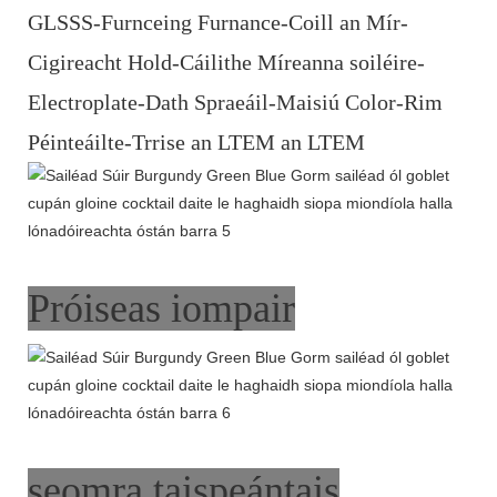
GLSSS-Furnceing Furnance-Coill an Mír-
Cigireacht Hold-Cáilithe Míreanna soiléire-
Electroplate-Dath Spraeáil-Maisiú Color-Rim
Péinteáilte-Trrise an LTEM an LTEM
Próiseas iompair
seomra taispeántais