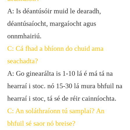
A: Is déantúsóir muid le dearadh,
déantúsaíocht, margaíocht agus
onnmhairiú.
C: Cá fhad a bhíonn do chuid ama
seachadta?
A: Go ginearálta is 1-10 lá é má tá na
hearraí i stoc. nó 15-30 lá mura bhfuil na
hearraí i stoc, tá sé de réir cainníochta.
C: An soláthraíonn tú samplaí? An
bhfuil sé saor nó breise?