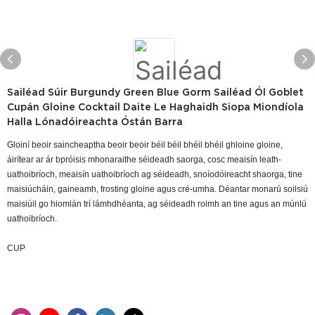
Sailéad Súir Burgundy Green Blue Gorm Sailéad Ól Goblet
Cupán Gloine Cocktail Daite Le Haghaidh Siopa Miondíola
Halla Lónadóireachta Óstán Barra
Gloiní beoir saincheaptha beoir beoir béil béil bhéil bhéil ghloine gloine,
áirítear ar ár bpróisis mhonaraithe séideadh saorga, cosc ​​meaisín leath-
uathoibríoch, meaisín uathoibríoch ag séideadh, snoíodóireacht shaorga, tine
maisiúcháin, gaineamh, frosting gloine agus cré-umha. Déantar monarú soilsiú
maisiúil go hiomlán trí lámhdhéanta, ag séideadh roimh an tine agus an múnlú
uathoibríoch.
CUP