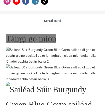
Sonraí Táirgí
Táirgí go mion