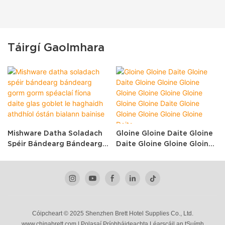
Táirgí Gaolmhara
Mishware Datha Soladach
Gloine Gloine Daite Gloine
Spéir Bándearg Bándearg
Daite Gloine Gloine Gloine
Gorm Gorm Spéaclaí Fíona
Gloine Gloine Gloine Gloine
Daite Glas Goblet Le
Gloine Gloine Daite Gloine
Haghaidh Athdhíol Óstán
Gloine Gloine Gloine Gloine
Bialann Bainise
Daite
Cóipcheart © 2025 Shenzhen Brett Hotel Supplies Co., Ltd.
www.chinabrett.com
|
Polasaí
Príobháideachta
Léarscáil an tSuímh